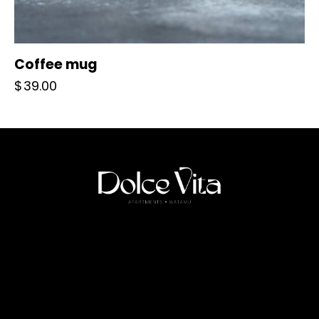
Coffee mug
$
39.00
HOME
ABOUT US
APARTMENTS
SERVICES
CONTACT