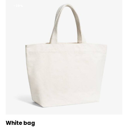
-29%
White bag