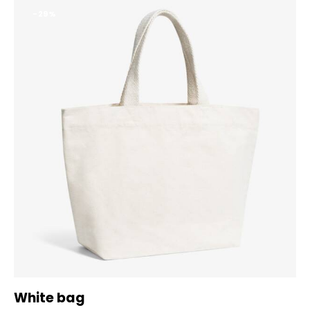
-29%
White bag