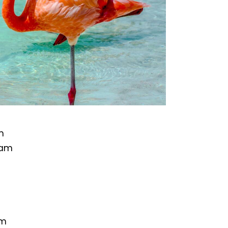
m
iam
am