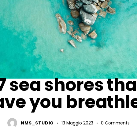
TRAVELING
7 sea shores that
ave you breathl
NMS_STUDIO
13 Maggio 2023
0
Comments