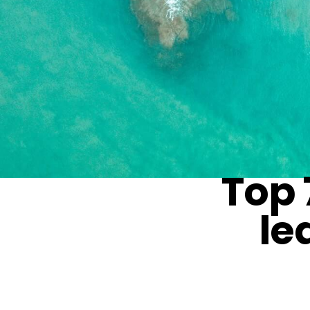
Top 
le