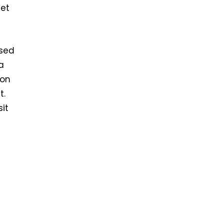
 et
 sed
a
ion
t.
sit
o