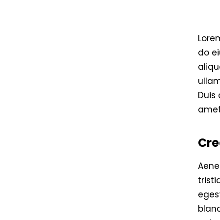
Lorem
do e
aliqu
ulla
Duis 
amet,
Cre
Aene
tris
egest
blan