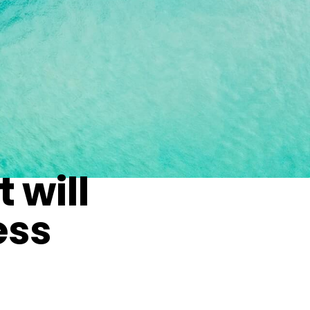
 will
ess