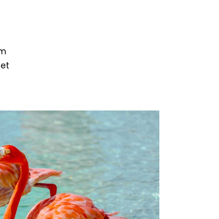
am
 et