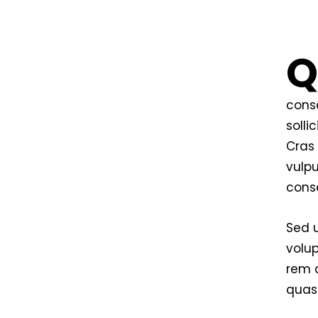
cons
solli
Cras
vulpu
conse
Sed u
volu
rem a
quasi