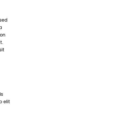
 sed
a
ion
t.
sit
is
 elit