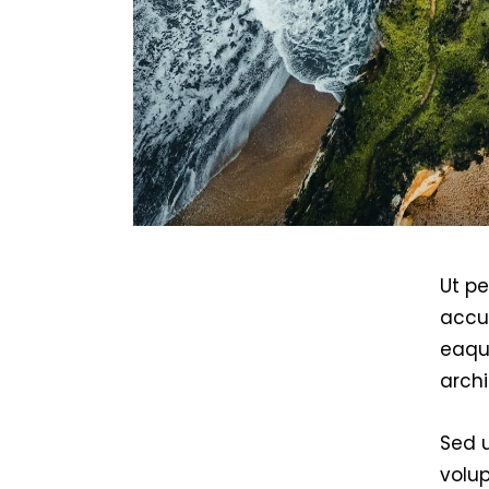
Ut pe
accu
eaque
archi
Sed u
volu