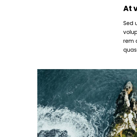
At 
Sed u
volu
rem a
quasi