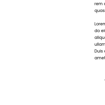
rem a
quasi
Lorem
do e
aliqu
ulla
Duis 
amet,