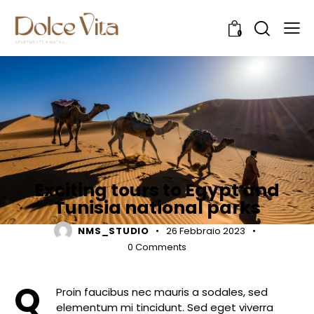
0
TOURISM
Exciting tours to Egypt and
Tunisia national parks
NMS_STUDIO
26 Febbraio 2023
0
Comments
Q
Proin faucibus nec mauris a sodales, sed
elementum mi tincidunt. Sed eget viverra