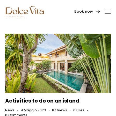
Book now
Activities to do on an island
News
4 Maggio 2023
87
Views
0
Likes
0
Comments