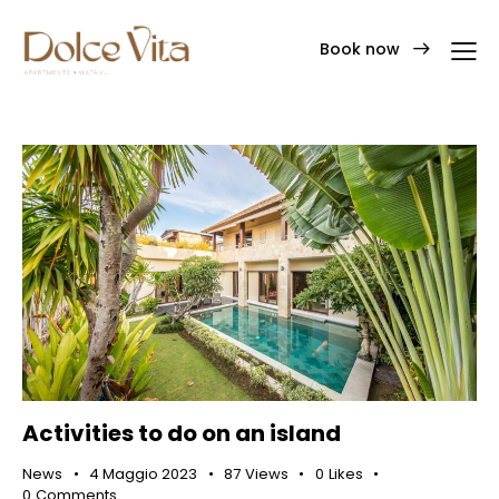
Book now
Activities to do on an island
News
4 Maggio 2023
87
Views
0
Likes
0
Comments